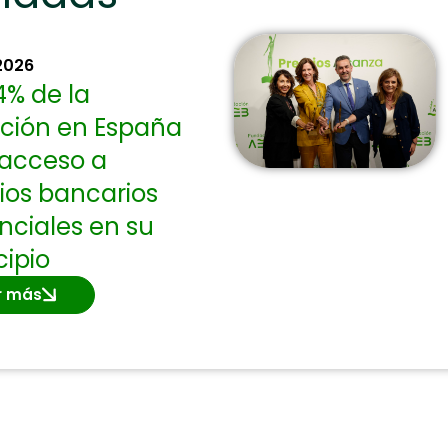
 2026
4% de la
ción en España
 acceso a
cios bancarios
nciales en su
ipio
r más