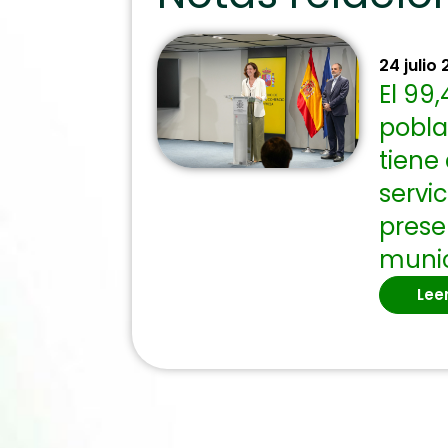
24 julio
El 99,
pobla
tiene
servi
prese
munic
Lee