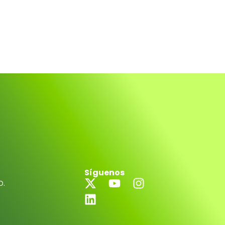
Síguenos
D.