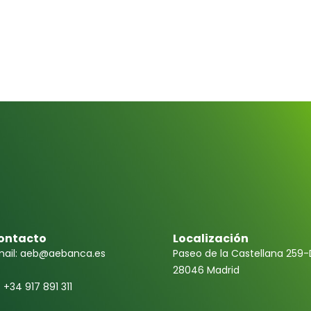
ontacto
Localización
ail: aeb@aebanca.es
Paseo de la Castellana 259-
28046 Madrid
f +34 917 891 311