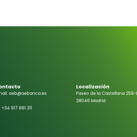
ontacto
Localización
ail: aeb@aebanca.es
Paseo de la Castellana 259-
28046 Madrid
f +34 917 891 311