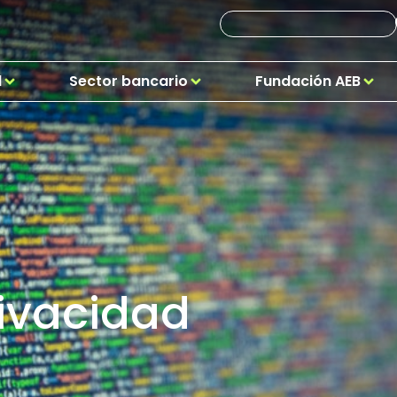
d
Sector bancario
Fundación AEB
rivacidad