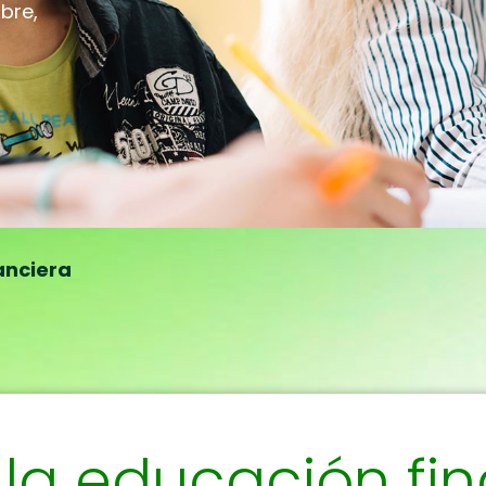
bre,
anciera
la educación fi