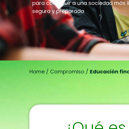
para contribuir a una sociedad más li
segura y preparada
Home
/
Compromiso
/
Educación fin
¿Qué es 