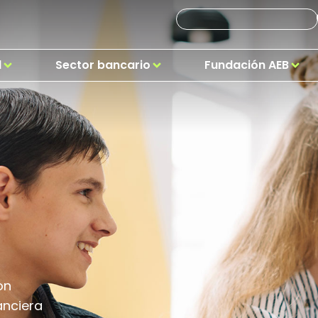
d
Sector bancario
Fundación AEB
o
on
anciera