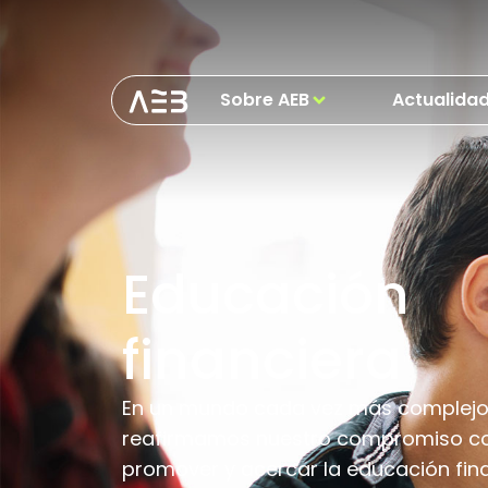
Sobre AEB
Actualida
Educación
financiera
En un mundo cada vez más complej
reafirmamos nuestro compromiso c
promover y acercar la educación fin