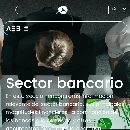
ES
Sector bancario
En esta sección encontrarás información
relevante del sector bancario, sus principales
magnitudes financieras, la contribución de
los bancos a la sociedad y otros
documentos clave para la operativa