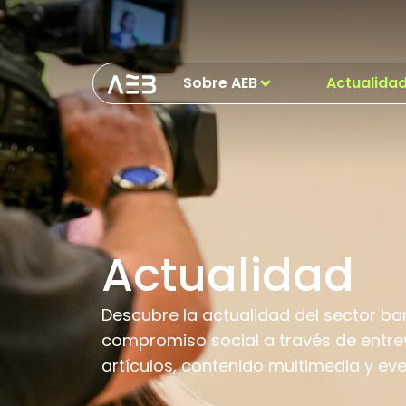
Sobre AEB
Actualida
Actualidad
Descubre la actualidad del sector ba
compromiso social a través de entrev
artículos, contenido multimedia y ev