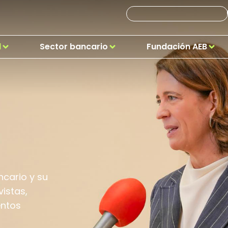
d
Sector bancario
Fundación AEB
ncario y su
istas,
entos