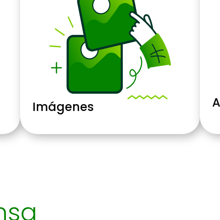
A
Imágenes
nsa