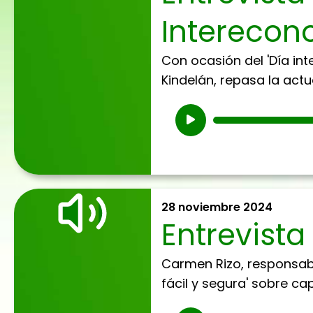
Interecon
Con ocasión del 'Día int
Kindelán, repasa la actu
Reproductor
de
audio
28 noviembre 2024
Entrevist
Carmen Rizo, responsable
fácil y segura' sobre c