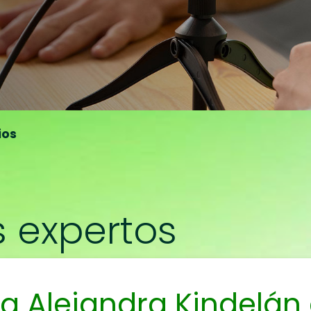
ios
 expertos
 a Alejandra Kindelán 