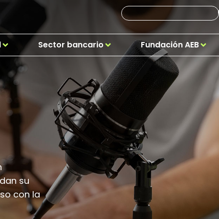
d
Sector bancario
Fundación AEB
n
rdan su
so con la