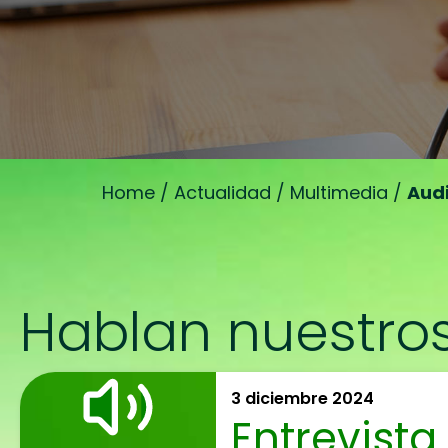
Home
/
Actualidad
/
Multimedia
/
Aud
Hablan nuestros
3 diciembre 2024
Entrevista