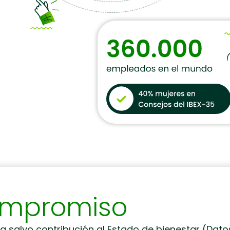
ompromiso
a salvo contribución al Estado de bienestar (Dat