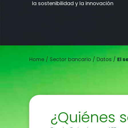
la sostenibilidad y la innovación
Home
/
Sector bancario
/
Datos
/
El s
¿Quiénes 