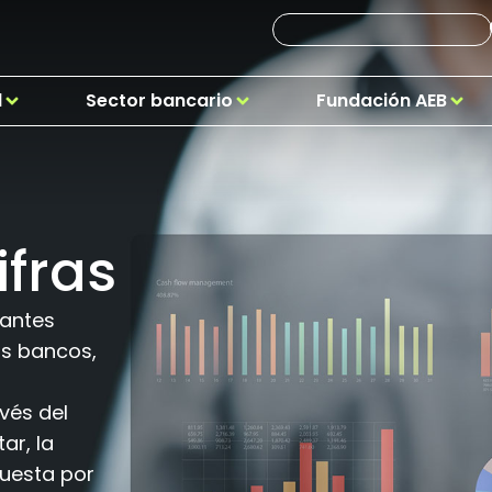
d
Sector bancario
Fundación AEB
ifras
vantes
os bancos,
vés del
ar, la
puesta por