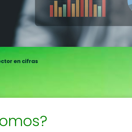
ector en cifras
somos?