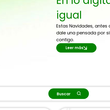
En lo digi
igual
Estas Navidades, antes d
dale una pensada por si 
contigo.
Leer más
Buscar