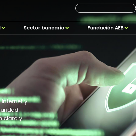
d
Sector bancario
Fundación AEB
Internet y
guridad
n clara y