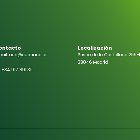
ontacto
Localización
ail: aeb@aebanca.es
Paseo de la Castellana 259-
28046 Madrid
f +34 917 891 311