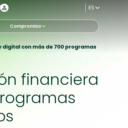
ES
Compromiso
y digital con más de 700 programas
ón financiera
 programas
os