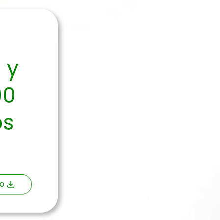
 y
00
os
o