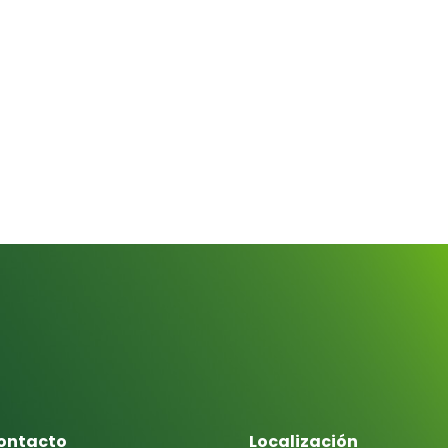
ontacto
Localización