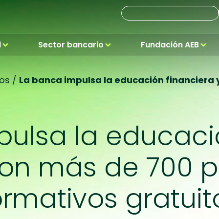
d
Sector bancario
Fundación AEB
os
/
La banca impulsa la educación financiera 
ulsa la educaci
 con más de 700
ormativos gratuit