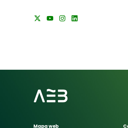
Mapa web
C