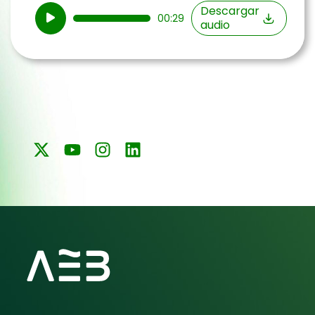
Reproductor
Descargar
00:29
audio
de
audio