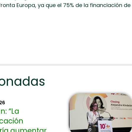
fronta Europa, ya que el 75% de la financiación d
ionadas
026
n: “La
icación
iría aumentar