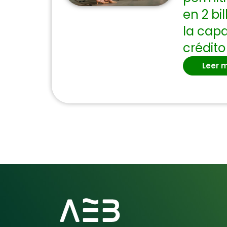
en 2 bi
la cap
crédito
Leer 