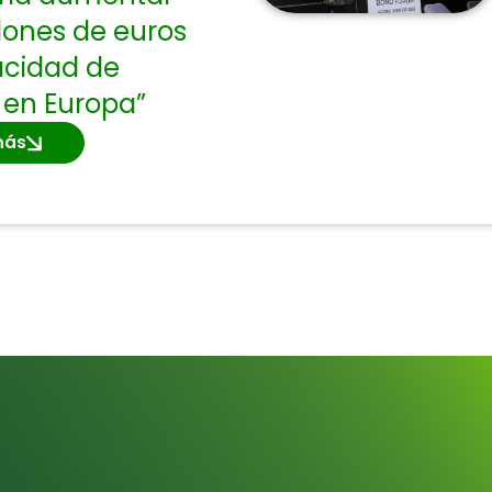
llones de euros
acidad de
 en Europa”
más