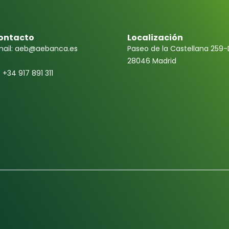
ontacto
Localización
ail: aeb@aebanca.es
Paseo de la Castellana 259-
28046 Madrid
f +34 917 891 311