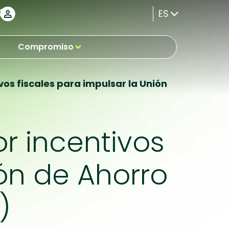
ES
Compromiso
os fiscales para impulsar la Unión
r incentivos
ión de Ahorro
)