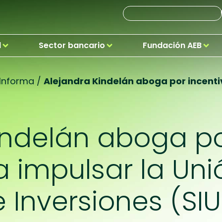
d
Sector bancario
Fundación AEB
 Informa
/
Alejandra Kindelán aboga por incentiv
indelán aboga po
a impulsar la Un
e Inversiones (SIU