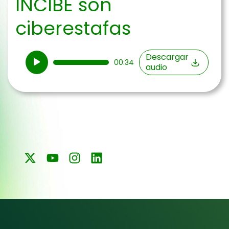
INCIBE son
ciberestafas
Reproductor
Descargar
00:34
audio
de
audio