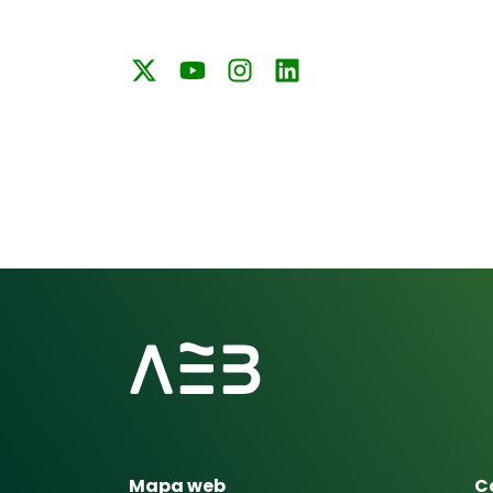
Mapa web
C