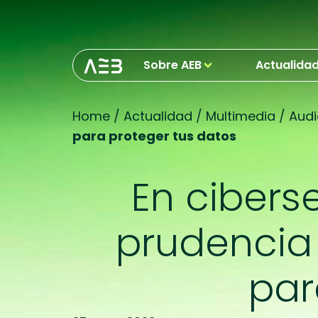
Sobre AEB
Actualida
Home
/
Actualidad
/
Multimedia
/
Audi
para proteger tus datos
En cibers
prudencia
par