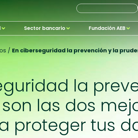
d
Sector bancario
Fundación AEB
os
/
En ciberseguridad la prevención y la prud
eguridad la preve
 son las dos mej
a proteger tus d