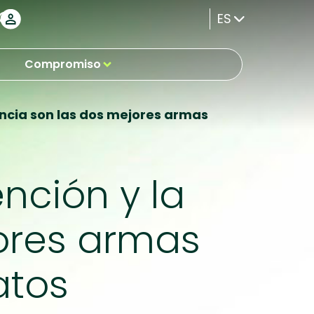
ES
Compromiso
encia son las dos mejores armas
nción y la
ores armas
atos