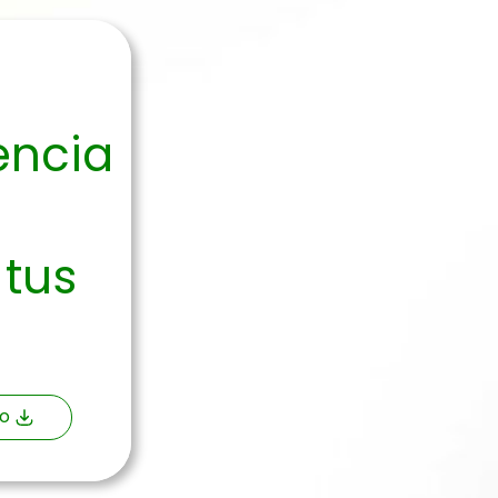
encia
 tus
o