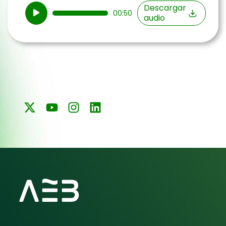
Reproductor
Descargar
00:50
audio
de
audio