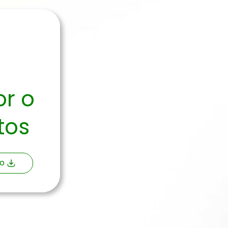
or o
tos
o