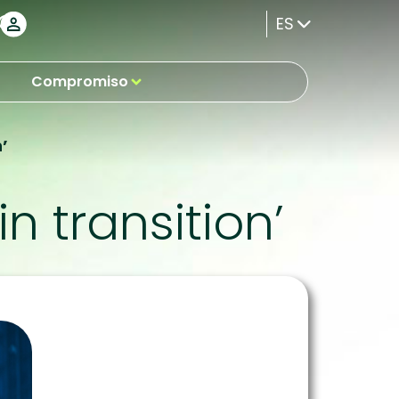
ES
Compromiso
’
n transition’