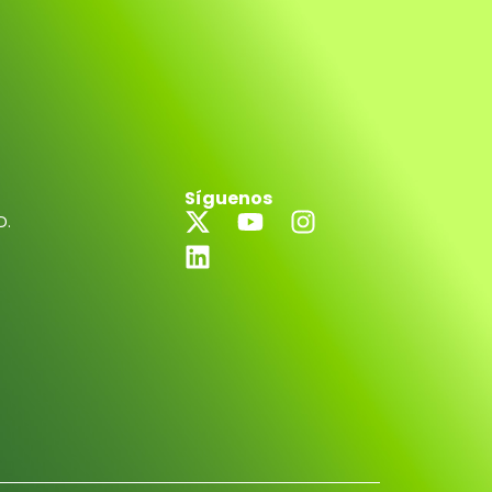
Síguenos
D.