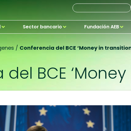
d
Sector bancario
Fundación AEB
genes
/
Conferencia del BCE ‘Money in transition
del BCE ‘Money i