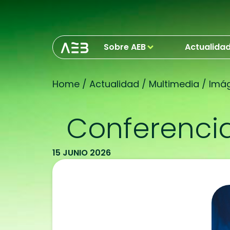
Sobre AEB
Actualida
Home
/
Actualidad
/
Multimedia
/
Imá
Conferencia 
15 JUNIO 2026