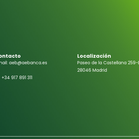
ontacto
Localización
ail: aeb@aebanca.es
Paseo de la Castellana 259-
28046 Madrid
f +34 917 891 311