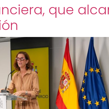
anciera, que alca
ión