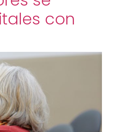
res se
tales con