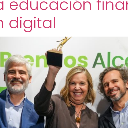
a educación finan
 digital