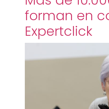
Más de 10.0
forman en c
Expertclick