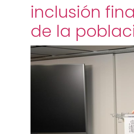
inclusión fin
de la poblac