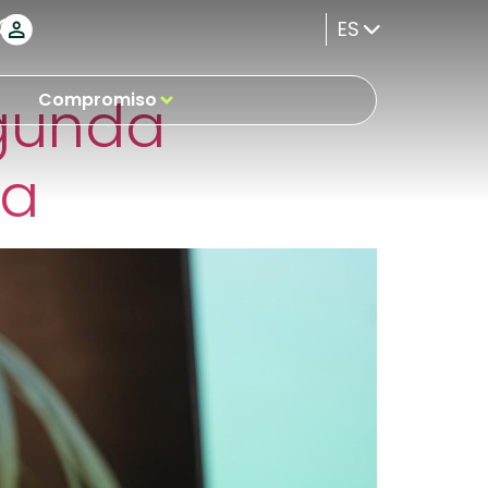
digital
ES
egunda
Compromiso
za