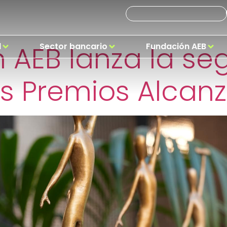
nsa:
capacitación 
 AEB lanza la s
d
Sector bancario
Fundación AEB
os Premios Alcan