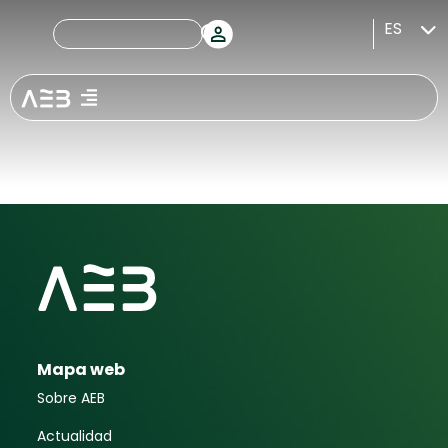
1Oth ICO
ES
Sustainable
Bond Forum
Mapa web
Sobre AEB
Actualidad