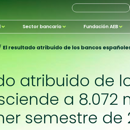
d
Sector bancario
Fundación AEB
/
El resultado atribuido de los bancos españoles
ado atribuido de 
ciende a 8.072 m
mer semestre de 