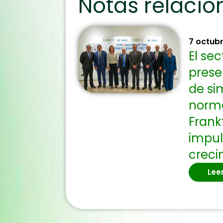
Notas relaci
7 octub
El se
prese
de si
norma
Frank
impul
creci
Lee