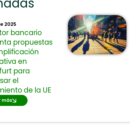
onadas
re 2025
ctor bancario
nta propuestas
mplificación
tiva en
furt para
sar el
miento de la UE
r más