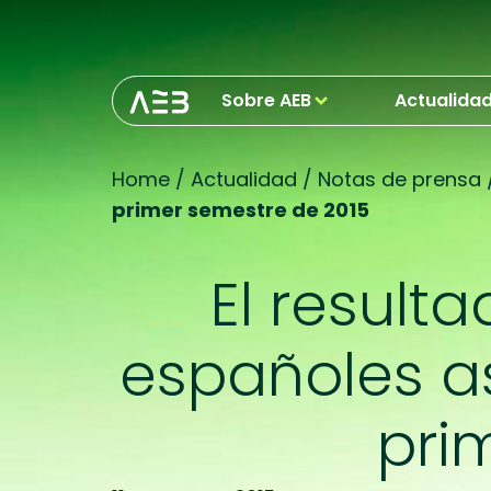
Sobre AEB
Actualida
Home
/
Actualidad
/
Notas de prensa
primer semestre de 2015
El result
españoles as
pri