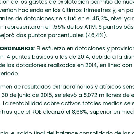
ución de los gastos de explotación permitió de nu
 venían haciendo en los últimos trimestres y, en pa
a antes de dotaciones se situó en el 45,3%, nivel y
ión representaron el 1,55% de los ATM, 6 puntos bá
 mejoró dos puntos porcentuales (46,4%).
AORDINARIOS
: El esfuerzo en dotaciones y provisi
n 14 puntos básicos a las de 2014, debido a la di
de las dotaciones realizadas en 2014, en línea con
periodo.
umen de resultados extraordinarios y atípicos sens
a 30 de junio de 2015, se elevó a 8.072 millones de
 La rentabilidad sobre activos totales medios se s
ras que el ROE alcanzó el 8,68%, superior en medi
junio, el saldo final del balance consolidado de l