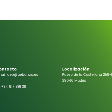
ontacto
Localización
ail: aeb@aebanca.es
Paseo de la Castellana 259-
28046 Madrid
f +34 917 891 311