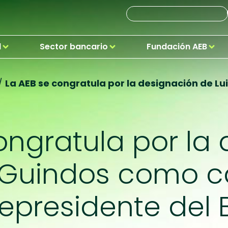
d
Sector bancario
Fundación AEB
/
La AEB se congratula por la designación de L
ongratula por la
e Guindos como c
cepresidente del 