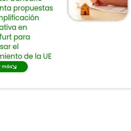
nta propuestas
mplificación
tiva en
furt para
sar el
miento de la UE
r más