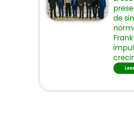
prese
de si
norma
Frank
impul
creci
Lee