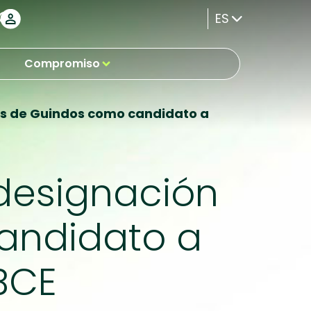
ES
Compromiso
uis de Guindos como candidato a
 designación
andidato a
BCE