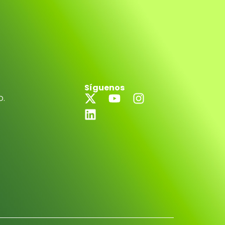
Síguenos
D.