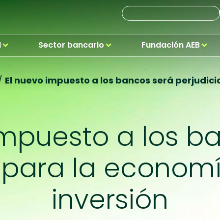
d
Sector bancario
Fundación AEB
/
El nuevo impuesto a los bancos será perjudici
impuesto a los b
l para la economí
inversión