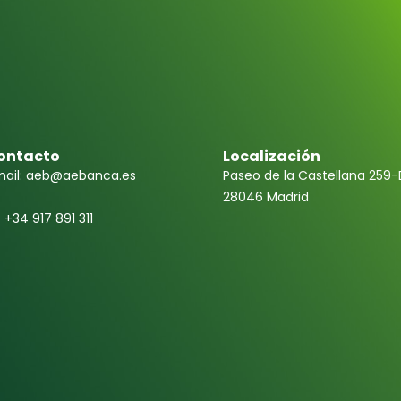
ontacto
Localización
ail: aeb@aebanca.es
Paseo de la Castellana 259-
28046 Madrid
f +34 917 891 311