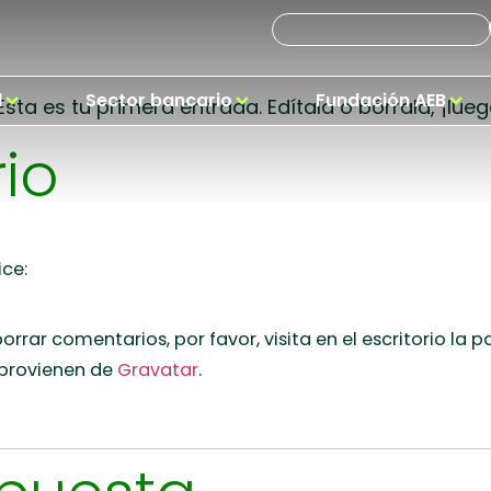
!
d
Sector bancario
Fundación AEB
ta es tu primera entrada. Edítala o bórrala, ¡lueg
io
ice:
rrar comentarios, por favor, visita en el escritorio la 
 provienen de
Gravatar
.