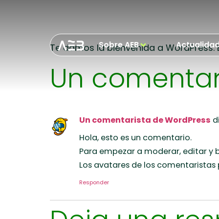
¡Hola, mundo
Sobre AEB
Actualida
Te damos la bienvenida a WordPress. Es
Un comentar
Un comentarista de WordPress
d
Hola, esto es un comentario.
Para empezar a moderar, editar y bo
Los avatares de los comentaristas
Responder