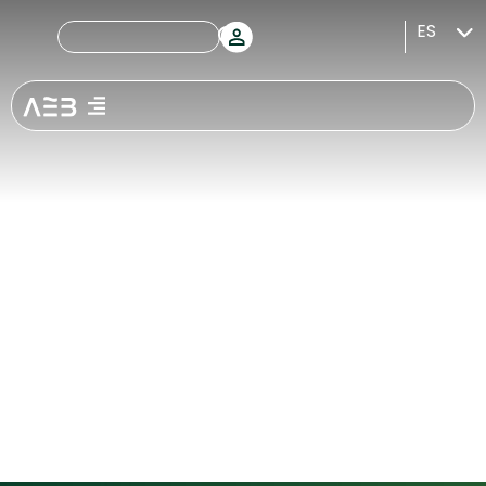
La educación
ES
financiera, la
asignatura
pendiente en
los colegios
para evitar
disgustos