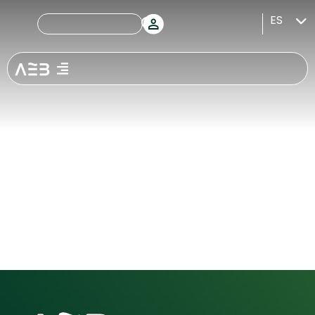
Empleados de
ES
banca acercan
la educación
financiera a
más de 43.600
alumnos