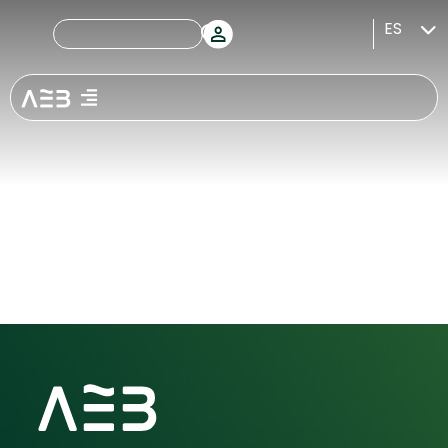
Encuentro
ES
Bancario
Iberoamericano
organizado por
FELABAN y AEB