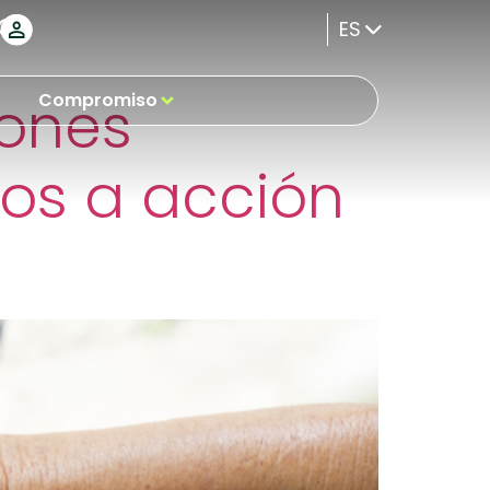
ES
iones
Compromiso
ros a acción