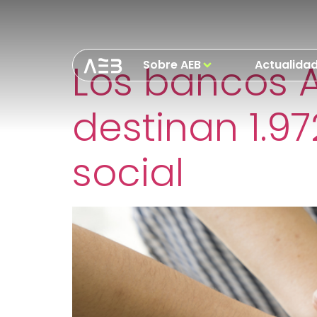
Etiquetas:
Pre
Los bancos A
Sobre AEB
Actualida
destinan 1.9
social