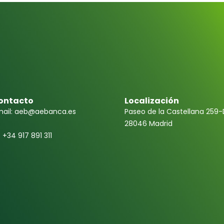
ontacto
Localización
ail: aeb@aebanca.es
Paseo de la Castellana 259-
28046 Madrid
f +34 917 891 311