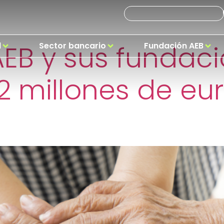
mios Alcanza
EB y sus fundac
d
Sector bancario
Fundación AEB
72 millones de eu