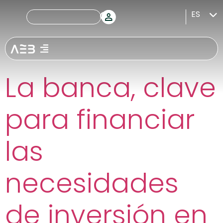
Etiquetas:
ES
crecimient
La banca, clave
para financiar
las
necesidades
de inversión en