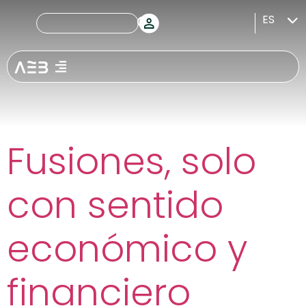
Etiquetas:
ES
Fusiones y
adquisiciones
Fusiones, solo
con sentido
económico y
financiero