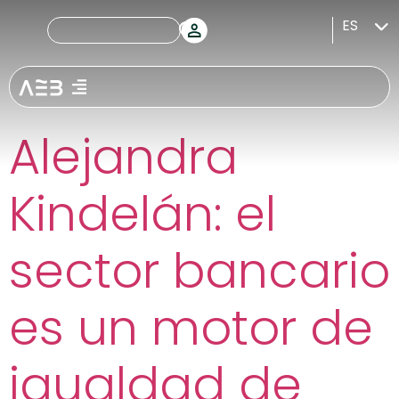
Etiquetas:
Día
ES
de la mujer
Alejandra
Kindelán: el
sector bancario
es un motor de
igualdad de